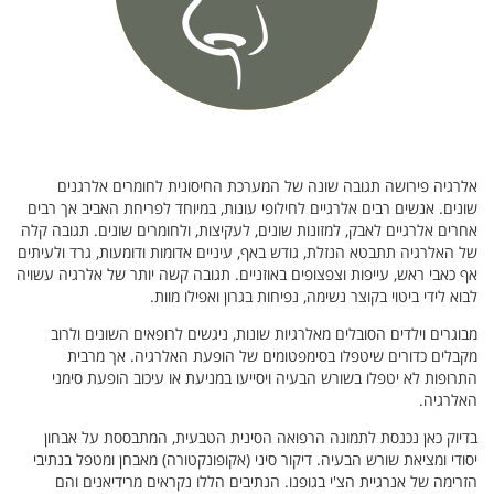
אלרגיה פירושה תגובה שונה של המערכת החיסונית לחומרים אלרגנים
שונים. אנשים רבים אלרגיים לחילופי עונות, במיוחד לפריחת האביב אך רבים
אחרים אלרגיים לאבק, למזונות שונים, לעקיצות, ולחומרים שונים. תגובה קלה
של האלרגיה תתבטא הנזלת, גודש באף, עיניים אדומות ודומעות, גרד ולעיתים
אף כאבי ראש, עייפות וצפצופים באוזניים. תגובה קשה יותר של אלרגיה עשויה
לבוא לידי ביטוי בקוצר נשימה, נפיחות בגרון ואפילו מוות.
מבוגרים וילדים הסובלים מאלרגיות שונות, ניגשים לרופאים השונים ולרוב
מקבלים כדורים שיטפלו בסימפטומים של הופעת האלרגיה. אך מרבית
התרופות לא יטפלו בשורש הבעיה ויסייעו במניעת או עיכוב הופעת סימני
האלרגיה.
בדיוק כאן נכנסת לתמונה הרפואה הסינית הטבעית, המתבססת על אבחון
יסודי ומציאת שורש הבעיה. דיקור סיני (אקופונקטורה) מאבחן ומטפל בנתיבי
הזרימה של אנרגיית הצ'י בגופנו. הנתיבים הללו נקראים מרידיאנים והם