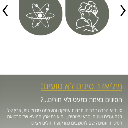
Previous
Next
מיליאדר סינים לא טועים!
הסינים באמת כמעט ולא חולים…?
סין היא הרבה דברים: תרבות עתיקה ומעצמה טכנולוגית, ארץ של
מגה-ערים ושטחי פרא עצומים… היא גם ארץ המוצא של הרפואה
הסינית, וזמינה שם לתושבים כמו קופת חולים אצלנו.